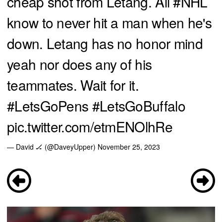
cheap shot from Letang. All
#NHL
know to never hit a man when he's
down. Letang has no honor mind
yeah nor does any of his
teammates. Wait for it.
#LetsGoPens
#LetsGoBuffalo
pic.twitter.com/etmENOlhRe
— David 🏒 (@DaveyUpper)
November 25, 2023