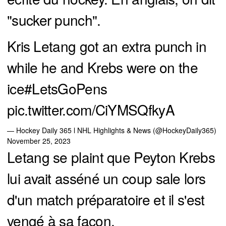
"sucker punch".
Kris Letang got an extra punch in
while he and Krebs were on the
ice
#LetsGoPens
pic.twitter.com/CiYMSQfkyA
— Hockey Daily 365 l NHL Highlights & News (@HockeyDaily365)
November 25, 2023
Letang se plaint que Peyton Krebs
lui avait asséné un coup sale lors
d'un match préparatoire et il s'est
vengé à sa façon.