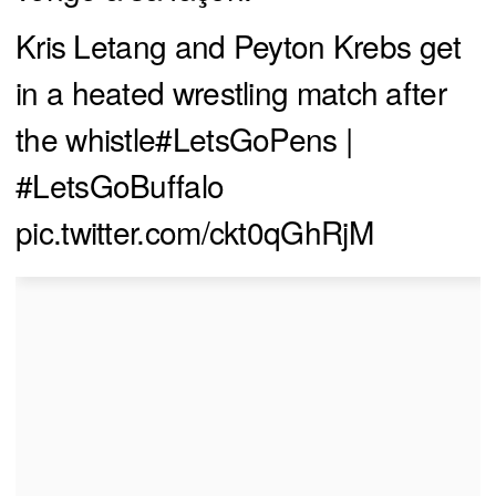
Kris Letang and Peyton Krebs get
in a heated wrestling match after
the whistle
#LetsGoPens
|
#LetsGoBuffalo
pic.twitter.com/ckt0qGhRjM