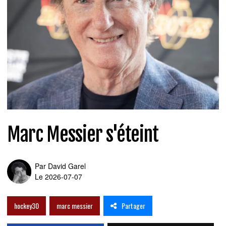
Marc Messier s'éteint
Par
David Garel
Le 2026-07-07
Partager
hockey30
marc messier