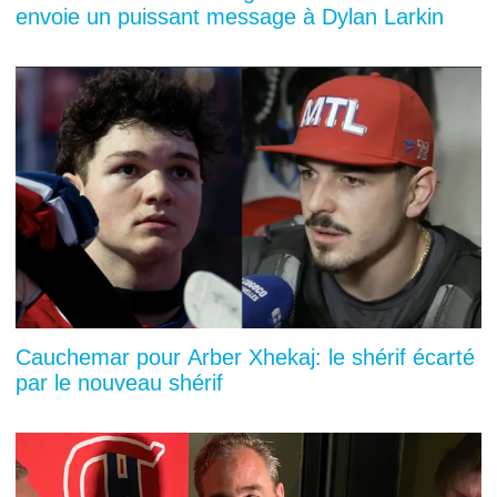
envoie un puissant message à Dylan Larkin
Cauchemar pour Arber Xhekaj: le shérif écarté
par le nouveau shérif