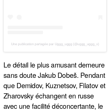
Une publication partagée par Uggg_uggg (@uggg_uggg_x)
Le détail le plus amusant demeure
sans doute Jakub Dobeš. Pendant
que Demidov, Kuznetsov, Filatov et
Zharovsky échangent en russe
avec une facilité déconcertante, le