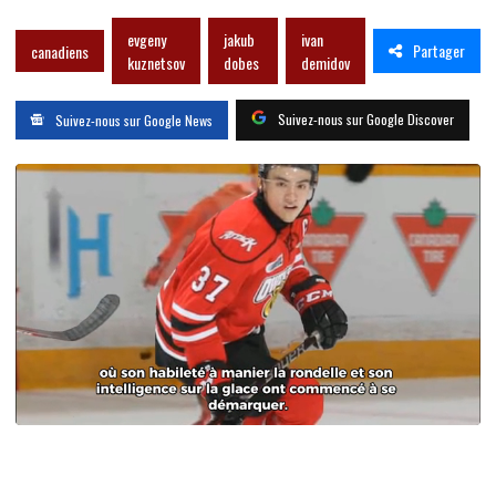
evgeny
jakub
ivan
Partager
canadiens
kuznetsov
dobes
demidov
Suivez-nous sur Google Discover
Suivez-nous sur Google News