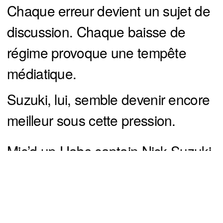
Chaque erreur devient un sujet de
discussion. Chaque baisse de
régime provoque une tempête
médiatique.
Suzuki, lui, semble devenir encore
meilleur sous cette pression.
Mic’d up Habs captain Nick Suzuki
during game 7
pic.twitter.com/yEQ6CmRAcP
You can close this ad in 5 seconds