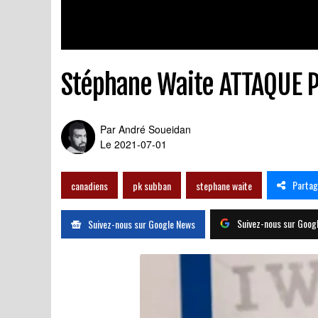
Stéphane Waite ATTAQUE P
Par
André Soueidan
Le 2021-07-01
Partag
canadiens
pk subban
stephane waite
Suivez-nous sur Goog
Suivez-nous sur Google News