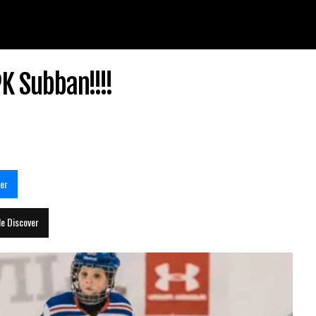
K Subban!!!!
er
le Discover