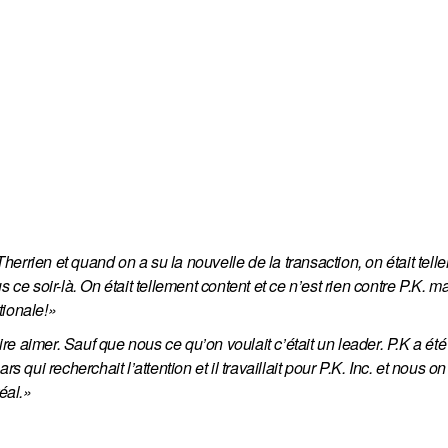
Therrien et quand on a su la nouvelle de la transaction, on était telle
ce soir-là. On était tellement content et ce n’est rien contre P.K. ma
tionale!»
ire aimer. Sauf que nous ce qu’on voulait c’était un leader. P.K a été 
 qui recherchait l’attention et il travaillait pour P.K. Inc. et nous on
éal.»