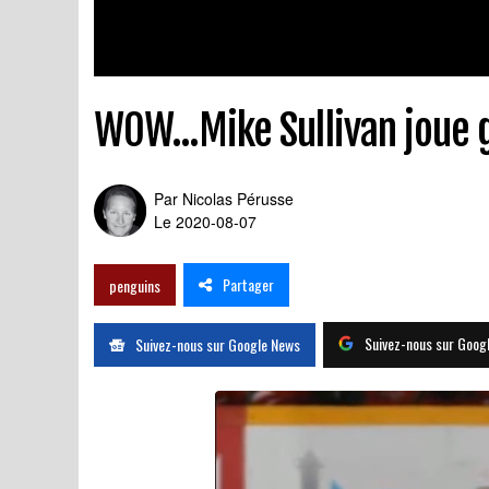
WOW...Mike Sullivan joue g
Par
Nicolas Pérusse
Le 2020-08-07
Partager
penguins
Suivez-nous sur Goog
Suivez-nous sur Google News