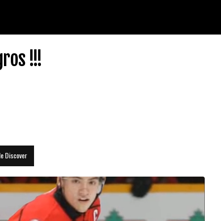
ros !!!
le Discover