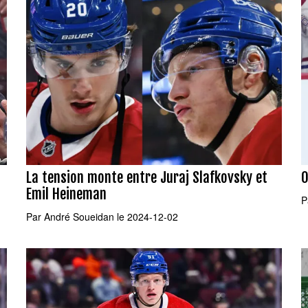
La tension monte entre Juraj Slafkovsky et
O
Emil Heineman
P
Par
André Soueidan
le 2024-12-02