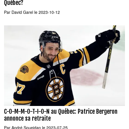
Québec?
Par
David Garel
le 2023-10-12
C-O-M-M-O-T-I-O-N au Québec: Patrice Bergeron
annonce sa retraite
Par
André Soueidan
le 2023-07-25