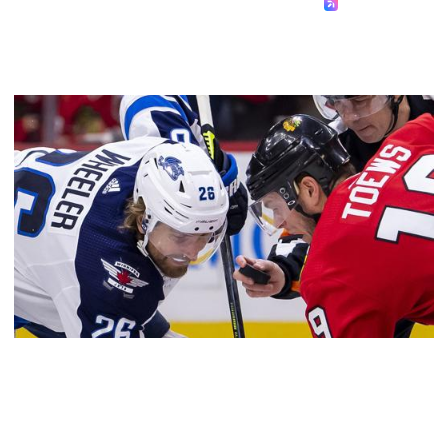
La RUMEUR EXPLOSE à Winnipeg....
Par
André Soueidan
le 2023-02-05